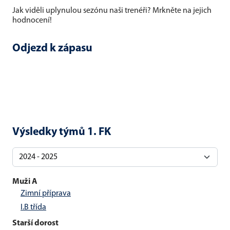
Jak viděli uplynulou sezónu naši trenéři? Mrkněte na jejich
hodnocení!
Odjezd k zápasu
Výsledky týmů 1. FK
Muži A
Zimní příprava
I.B třída
Starší dorost