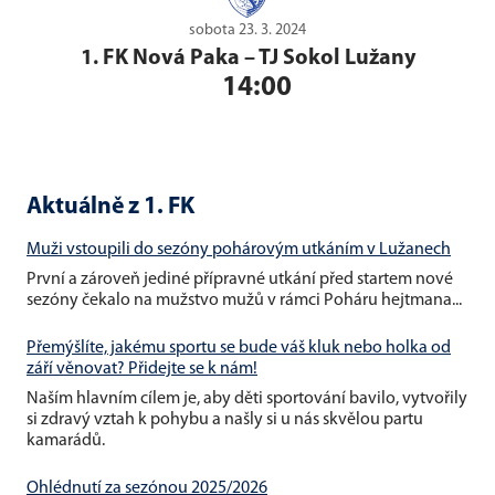
sobota 23. 3. 2024
1. FK Nová Paka
–
TJ Sokol Lužany
14:00
Aktuálně z 1. FK
Muži vstoupili do sezóny pohárovým utkáním v Lužanech
První a zároveň jediné přípravné utkání před startem nové
sezóny čekalo na mužstvo mužů v rámci Poháru hejtmana...
Přemýšlíte, jakému sportu se bude váš kluk nebo holka od
září věnovat? Přidejte se k nám!
Naším hlavním cílem je, aby děti sportování bavilo, vytvořily
si zdravý vztah k pohybu a našly si u nás skvělou partu
kamarádů.
Ohlédnutí za sezónou 2025/2026