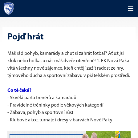
Pojď hrát
Máš rád pohyb, kamarády a chuť si zahrát fotbal? Ať už jsi
kluk nebo holka, u nás máš dveře otevřené! 1. FK Nová Paka
vítá všechny nové zájemce, kteří chtějí zažít radost ze hry,
týmového ducha a sportovní zábavu v přátelském prostředí.
Co tě čeká?
- Skvělá parta trenérů a kamarádů
- Pravidelné tréninky podle věkových kategorií
- Zábava, pohyb a sportovní růst
- Klubové akce, turnaje i dresy v barvách Nové Paky