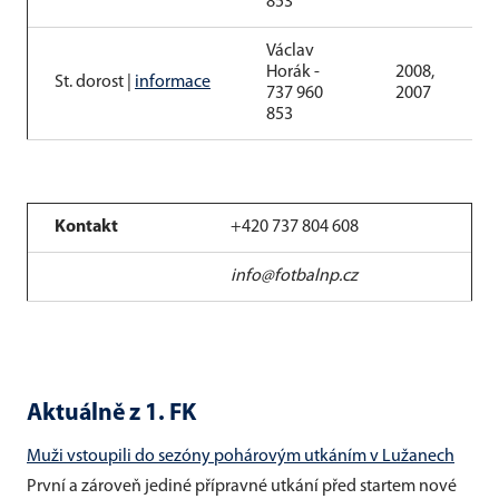
853
Václav
Horák -
2008,
St. dorost |
informace
737 960
2007
853
Kontakt
+420 737 804 608
info@fotbalnp.cz
Aktuálně z 1. FK
Muži vstoupili do sezóny pohárovým utkáním v Lužanech
První a zároveň jediné přípravné utkání před startem nové