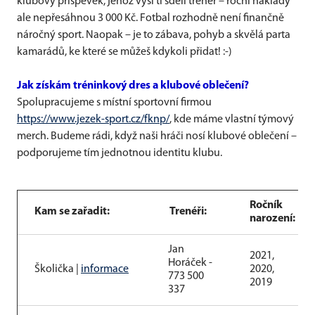
klubový příspěvek, jehož výši ti sdělí trenér – roční náklady
ale nepřesáhnou 3 000 Kč. Fotbal rozhodně není finančně
náročný sport. Naopak – je to zábava, pohyb a skvělá parta
kamarádů, ke které se můžeš kdykoli přidat! :-)
Jak získám tréninkový dres a klubové oblečení?
Spolupracujeme s místní sportovní firmou
https://www.jezek-sport.cz/fknp/
, kde máme vlastní týmový
merch. Budeme rádi, když naši hráči nosí klubové oblečení –
podporujeme tím jednotnou identitu klubu.
Ročník
Kam se zařadit:
Trenéři:
narození:
Jan
2021,
Horáček -
Školička |
informace
2020,
773 500
2019
337