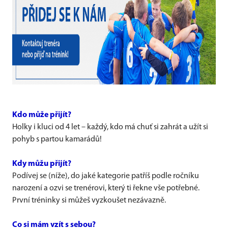
Kdo může přijít?
Holky i kluci od 4 let – každý, kdo má chuť si zahrát a užít si
pohyb s partou kamarádů!
Kdy můžu přijít?
Podívej se (níže), do jaké kategorie patříš podle ročníku
narození a ozvi se trenérovi, který ti řekne vše potřebné.
První tréninky si můžeš vyzkoušet nezávazně.
Co si mám vzít s sebou?