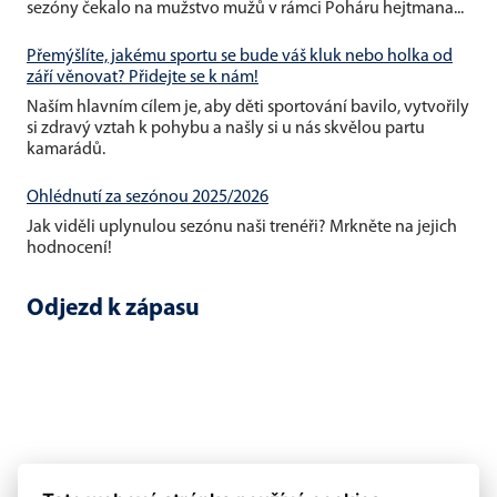
sezóny čekalo na mužstvo mužů v rámci Poháru hejtmana...
Přemýšlíte, jakému sportu se bude váš kluk nebo holka od
září věnovat? Přidejte se k nám!
Naším hlavním cílem je, aby děti sportování bavilo, vytvořily
si zdravý vztah k pohybu a našly si u nás skvělou partu
kamarádů.
Ohlédnutí za sezónou 2025/2026
Jak viděli uplynulou sezónu naši trenéři? Mrkněte na jejich
hodnocení!
Odjezd k zápasu