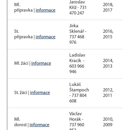
Jaroslav
Ml.
2018,
Kříž - 731
přípravka |
informace
2017
470 247
Jirka
St.
Sklenář -
2016,
přípravka |
informace
737 468
2015
976
Ladislav
Kracík -
2014,
Ml. žáci |
informace
603 966
2013
946
Lukáš
Štampoch
2012,
St. žáci |
informace
- 737 804
2011
608
Václav
Ml.
Horák -
2010,
dorost |
informace
737 960
2009