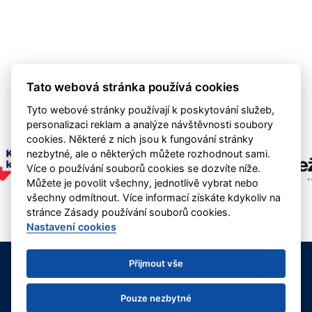
Tato webová stránka používá cookies
Tyto webové stránky používají k poskytování služeb,
personalizaci reklam a analýze návštěvnosti soubory
cookies. Některé z nich jsou k fungování stránky
nezbytné, ale o některých můžete rozhodnout sami.
Více o používání souborů cookies se dozvíte níže.
Můžete je povolit všechny, jednotlivě vybrat nebo
všechny odmítnout. Více informací získáte kdykoliv na
stránce Zásady používání souborů cookies.
Nastavení cookies
1. Fotbalový klub Nová Paka, z.s.
Přijmout vše
kontakt: info@fotbalnp.cz | +420 737 960 853
Deklarace o ochraně osobních údajů
Nastavení cookies
Pouze nezbytné