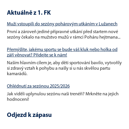
Aktuálně z 1. FK
Muži vstoupili do sezóny pohárovým utkáním v Lužanech
První a zároveň jediné přípravné utkání před startem nové
sezóny čekalo na mužstvo mužů v rámci Poháru hejtmana...
Přemýšlíte, jakému sportu se bude váš kluk nebo holka od
září věnovat? Přidejte se k nám!
Naším hlavním cílem je, aby děti sportování bavilo, vytvořily
si zdravý vztah k pohybu a našly si u nás skvělou partu
kamarádů.
Ohlédnutí za sezónou 2025/2026
Jak viděli uplynulou sezónu naši trenéři? Mrkněte na jejich
hodnocení!
Odjezd k zápasu