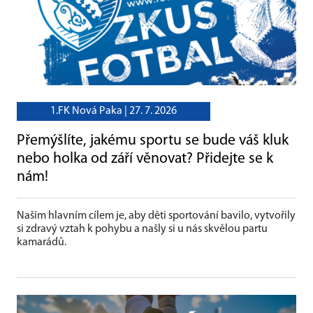
1.FK Nová Paka |
27. 7. 2026
Přemýšlíte, jakému sportu se bude váš kluk
nebo holka od září věnovat? Přidejte se k
nám!
Naším hlavním cílem je, aby děti sportování bavilo, vytvořily
si zdravý vztah k pohybu a našly si u nás skvělou partu
kamarádů.