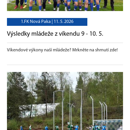
1.FK Nová Paka |
11. 5. 2026
Výsledky mládeže z víkendu 9 - 10. 5.
Víkendové výkony naší mládeže? Mrkněte na shrnutí zde!