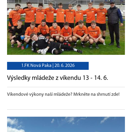
1.FK Nová Paka |
20. 6. 2026
Výsledky mládeže z víkendu 13 - 14. 6.
Víkendové výkony naší mládeže? Mrkněte na shrnutí zde!