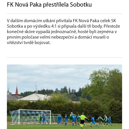
FK Nová Paka přestřílela Sobotku
V dalším domácím utkání přivítala FK Nová Paka celek SK
Sobotka a po výsledku 4:1 si připsala další tři body. Přestože
konečné skóre vypadá jednoznačně, hosté byli zejména v
prvním poločase velmi nebezpeční a domácí museli o
vítězství tvrdě bojovat.