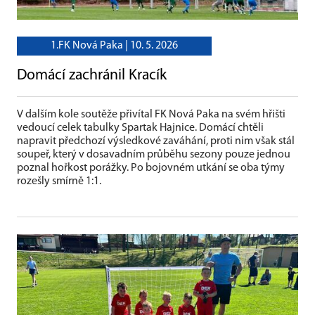
1.FK Nová Paka |
10. 5. 2026
Domácí zachránil Kracík
V dalším kole soutěže přivítal FK Nová Paka na svém hřišti
vedoucí celek tabulky Spartak Hajnice. Domácí chtěli
napravit předchozí výsledkové zaváhání, proti nim však stál
soupeř, který v dosavadním průběhu sezony pouze jednou
poznal hořkost porážky. Po bojovném utkání se oba týmy
rozešly smírně 1:1.