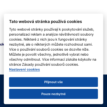
Tato webová stránka používá cookies
Tyto webové stránky používají k poskytování služeb,
personalizaci reklam a analýze návštěvnosti soubory
cookies. Některé z nich jsou k fungování stránky
nezbytné, ale o některých můžete rozhodnout sami.
Více o používání souborů cookies se dozvíte níže.
Můžete je povolit všechny, jednotlivě vybrat nebo
všechny odmítnout. Více informací získáte kdykoliv na
stránce Zásady používání souborů cookies.
Nastavení cookies
1. Fotbalový klub Nová Paka, z.s.
Přijmout vše
kontakt: info@fotbalnp.cz | +420 737 960 853
Deklarace o ochraně osobních údajů
Nastavení cookies
Pouze nezbytné
RSS