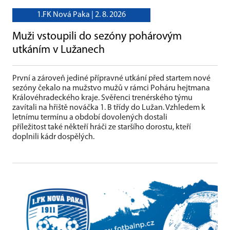
1.FK Nová Paka |
2. 8. 2026
Muži vstoupili do sezóny pohárovým
utkáním v Lužanech
První a zároveň jediné přípravné utkání před startem nové
sezóny čekalo na mužstvo mužů v rámci Poháru hejtmana
Královéhradeckého kraje. Svěřenci trenérského týmu
zavítali na hřiště nováčka 1. B třídy do Lužan. Vzhledem k
letnímu termínu a období dovolených dostali
příležitost také někteří hráči ze staršího dorostu, kteří
doplnili kádr dospělých.