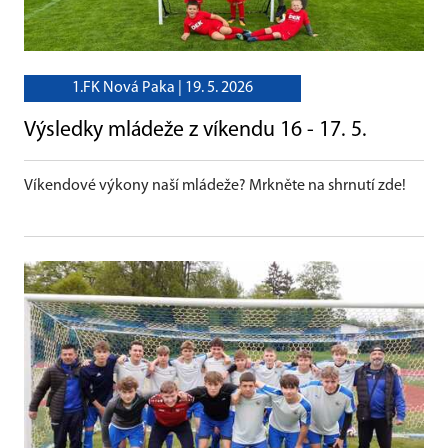
1.FK Nová Paka |
19. 5. 2026
Výsledky mládeže z víkendu 16 - 17. 5.
Víkendové výkony naší mládeže? Mrkněte na shrnutí zde!