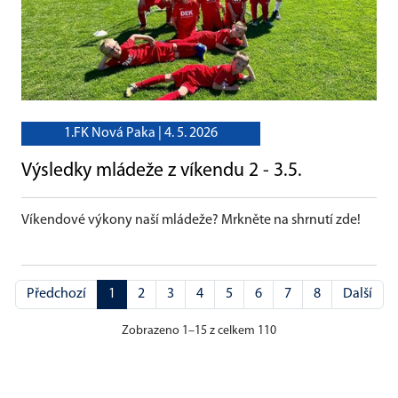
1.FK Nová Paka |
4. 5. 2026
Výsledky mládeže z víkendu 2 - 3.5.
Víkendové výkony naší mládeže? Mrkněte na shrnutí zde!
Předchozí
1
2
3
4
5
6
7
8
Další
Zobrazeno 1–15 z celkem 110