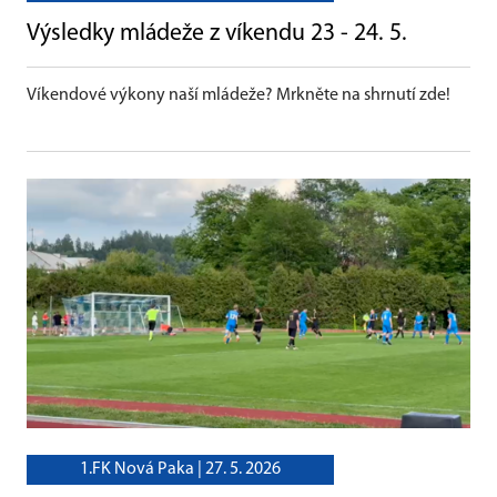
Výsledky mládeže z víkendu 23 - 24. 5.
Víkendové výkony naší mládeže? Mrkněte na shrnutí zde!
1.FK Nová Paka |
27. 5. 2026