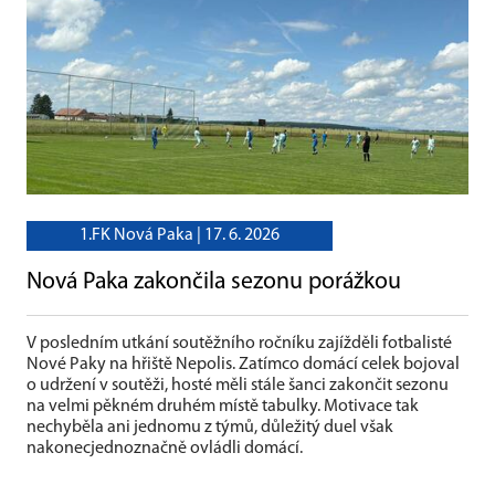
1.FK Nová Paka |
17. 6. 2026
Nová Paka zakončila sezonu porážkou
V posledním utkání soutěžního ročníku zajížděli fotbalisté
Nové Paky na hřiště Nepolis. Zatímco domácí celek bojoval
o udržení v soutěži, hosté měli stále šanci zakončit sezonu
na velmi pěkném druhém místě tabulky. Motivace tak
nechyběla ani jednomu z týmů, důležitý duel však
nakonecjednoznačně ovládli domácí.