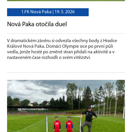
1.FK Nová Paka |
19. 5. 2026
Nová Paka otočila duel
V dramatickém závěru si odvezla všechny body z Hradce
Králové Nová Paka. Domácí Olympie sice po první půli
vedla, jenže hosté po změně stran přidali na aktivitě a v
nastaveném čase rozhodli o svém vítězství.