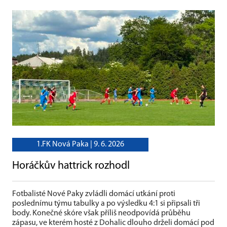
1.FK Nová Paka |
9. 6. 2026
Horáčkův hattrick rozhodl
Fotbalisté Nové Paky zvládli domácí utkání proti
poslednímu týmu tabulky a po výsledku 4:1 si připsali tři
body. Konečné skóre však příliš neodpovídá průběhu
zápasu, ve kterém hosté z Dohalic dlouho drželi domácí pod