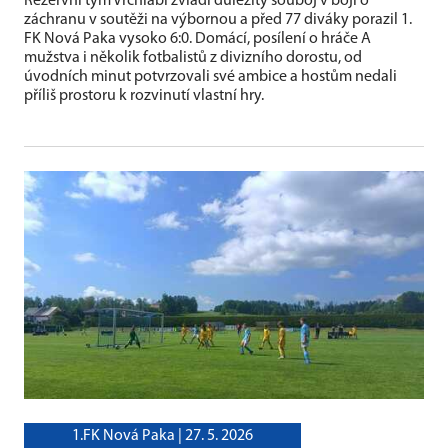
Rezervní tým Vrchlabí zvládl důležitý souboj v boji o
záchranu v soutěži na výbornou a před 77 diváky porazil 1.
FK Nová Paka vysoko 6:0. Domácí, posílení o hráče A
mužstva i několik fotbalistů z divizního dorostu, od
úvodních minut potvrzovali své ambice a hostům nedali
příliš prostoru k rozvinutí vlastní hry.
1.FK Nová Paka |
27. 5. 2026