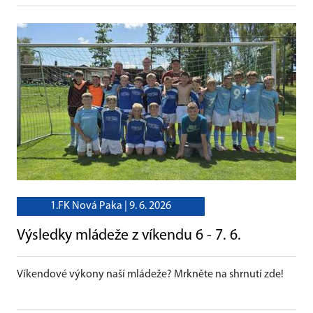
1.FK Nová Paka |
9. 6. 2026
Výsledky mládeže z víkendu 6 - 7. 6.
Víkendové výkony naší mládeže? Mrkněte na shrnutí zde!