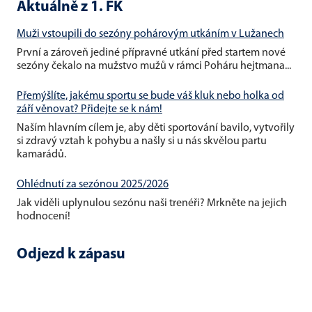
Aktuálně z 1. FK
Muži vstoupili do sezóny pohárovým utkáním v Lužanech
První a zároveň jediné přípravné utkání před startem nové
sezóny čekalo na mužstvo mužů v rámci Poháru hejtmana...
Přemýšlíte, jakému sportu se bude váš kluk nebo holka od
září věnovat? Přidejte se k nám!
Naším hlavním cílem je, aby děti sportování bavilo, vytvořily
si zdravý vztah k pohybu a našly si u nás skvělou partu
kamarádů.
Ohlédnutí za sezónou 2025/2026
Jak viděli uplynulou sezónu naši trenéři? Mrkněte na jejich
hodnocení!
Odjezd k zápasu