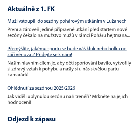
Aktuálně z 1. FK
Muži vstoupili do sezóny pohárovým utkáním v Lužanech
První a zároveň jediné přípravné utkání před startem nové
sezóny čekalo na mužstvo mužů v rámci Poháru hejtmana...
Přemýšlíte, jakému sportu se bude váš kluk nebo holka od
září věnovat? Přidejte se k nám!
Naším hlavním cílem je, aby děti sportování bavilo, vytvořily
si zdravý vztah k pohybu a našly si u nás skvělou partu
kamarádů.
Ohlédnutí za sezónou 2025/2026
Jak viděli uplynulou sezónu naši trenéři? Mrkněte na jejich
hodnocení!
Odjezd k zápasu