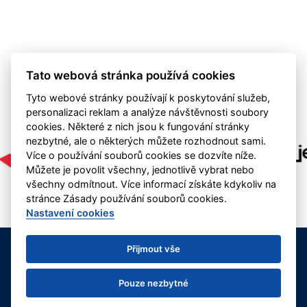
Tato webová stránka používá cookies
Tyto webové stránky používají k poskytování služeb,
personalizaci reklam a analýze návštěvnosti soubory
cookies. Některé z nich jsou k fungování stránky
nezbytné, ale o některých můžete rozhodnout sami.
Více o používání souborů cookies se dozvíte níže.
Můžete je povolit všechny, jednotlivě vybrat nebo
všechny odmítnout. Více informací získáte kdykoliv na
stránce Zásady používání souborů cookies.
Nastavení cookies
1. Fotbalový klub Nová Paka, z.s.
Přijmout vše
kontakt: info@fotbalnp.cz | +420 737 960 853
Deklarace o ochraně osobních údajů
Nastavení cookies
Pouze nezbytné
RSS