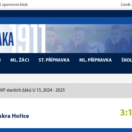
š sportovní klub
Ceník
I
ML. ŽÁCI
ST. PŘÍPRAVKA
ML. PŘÍPRAVKA
ŠKO
P starších žáků U 15, 2024 - 2025
3:
iskra Hořice