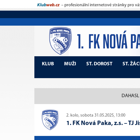
Klub
web.cz
– profesionální internetové stránky pro vá
KLUB
MUŽI
ST. DOROST
ST. ŽÁC
DAHASL K
2. kolo, sobota 31.05.2025, 13:00
1. FK Nová Paka, z.s.
–
TJ J