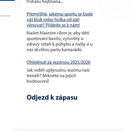
Poháru hejtmana...
Přemýšlíte, jakému sportu se bude
váš kluk nebo holka od září
věnovat? Přidejte se k nám!
Naším hlavním cílem je, aby děti
sportování bavilo, vytvořily si
zdravý vztah k pohybu a našly si u
nás skvělou partu kamarádů.
Ohlédnutí za sezónou 2025/2026
Jak viděli uplynulou sezónu naši
trenéři? Mrkněte na jejich
hodnocení!
Odjezd k zápasu