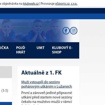
 a objednávka na
klubweb.cz
| Provozuje
eSports.cz, s.r.o.
LIČKA
POJĎ
UMT
KLUBOVÝ E-
HRÁT
SHOP
Aktuálně z 1. FK
Muži vstoupili do sezóny
pohárovým utkáním v Lužanech
1
(1:1)
První a zároveň jediné přípravné
utkání před startem nové sezóny
čekalo na mužstvo mužů v rámci