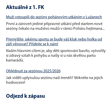
Aktuálně z 1. FK
Muži vstoupili do sezóny pohárovým utkáním v Lužanech
První a zároveň jediné přípravné utkání před startem nové
sezóny čekalo na mužstvo mužů v rámci Poháru hejtmana...
Přemýšlíte, jakému sportu se bude váš kluk nebo holka od
září věnovat? Přidejte se k nám!
Naším hlavním cílem je, aby děti sportování bavilo, vytvořily
si zdravý vztah k pohybu a našly si u nás skvělou partu
kamarádů.
Ohlédnutí za sezónou 2025/2026
Jak viděli uplynulou sezónu naši trenéři? Mrkněte na jejich
hodnocení!
Odjezd k zápasu