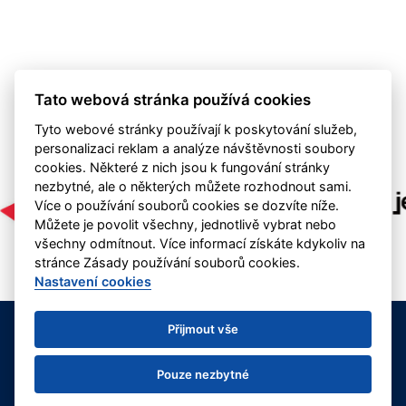
Tato webová stránka používá cookies
Tyto webové stránky používají k poskytování služeb,
personalizaci reklam a analýze návštěvnosti soubory
cookies. Některé z nich jsou k fungování stránky
nezbytné, ale o některých můžete rozhodnout sami.
Více o používání souborů cookies se dozvíte níže.
Můžete je povolit všechny, jednotlivě vybrat nebo
všechny odmítnout. Více informací získáte kdykoliv na
stránce Zásady používání souborů cookies.
Nastavení cookies
1. Fotbalový klub Nová Paka, z.s.
Přijmout vše
kontakt: info@fotbalnp.cz | +420 737 960 853
Deklarace o ochraně osobních údajů
Nastavení cookies
Pouze nezbytné
RSS